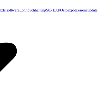
nzleisoftware
Lohnbuchhaltung
StB EXPO
stbexpo
taxarena
update