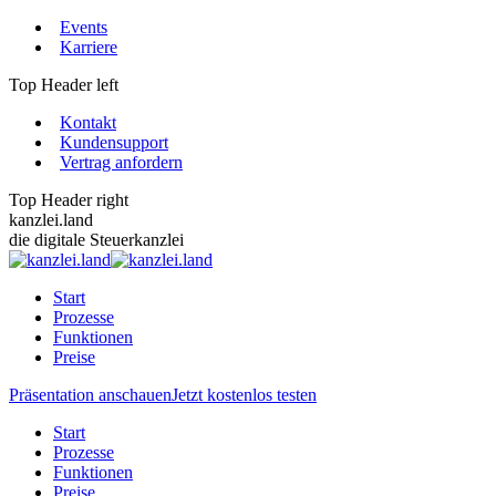
Zum
Events
Inhalt
Karriere
springen
Top Header left
Kontakt
Kundensupport
Vertrag anfordern
Top Header right
kanzlei.land
die digitale Steuerkanzlei
Start
Prozesse
Funktionen
Preise
Präsentation anschauen
Jetzt kostenlos testen
Start
Prozesse
Funktionen
Preise