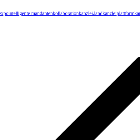
expo
intelligente mandantenkollaboration
kanzlei.land
kanzleiplattform
ka