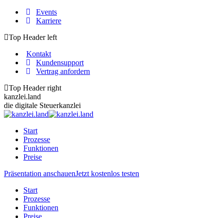
Zum
Events
Inhalt
Karriere
springen
Top Header left
Kontakt
Kundensupport
Vertrag anfordern
Top Header right
kanzlei.land
die digitale Steuerkanzlei
Start
Prozesse
Funktionen
Preise
Präsentation anschauen
Jetzt kostenlos testen
Start
Prozesse
Funktionen
Preise