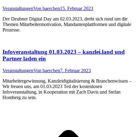
Veranstaltungen
Von
baerchen
15. Februar 2023
Der Deubner Digital Day am 02.03.2023, dreht sich rund um die
Themen Mitarbeitermotivation, Mandantenplattformen und digitale
Prozesse.
Infoveranstaltung 01.03.2023 – kanzlei.land und
Partner laden ein
Veranstaltungen
Von
baerchen
7. Februar 2023
Mitarbeitergewinnung, Kanzleidigitalisierung & Branchenwissen –
Wir freuen uns, am 01.03.2023 Teil der kostenlosen
Infoveranstaltung, in Kooperation mit Zach Davis und Stefan
Homberg zu sein.
t
T