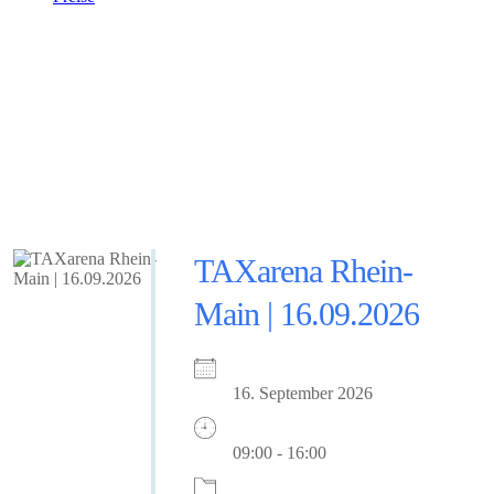
Erleben Sie kanzlei.land live
und in Farbe
Wir lieben den persönlichen Kontakt. Besuchen Sie unseren
Messestand oder anstehende Webinare für einen professionellen
Austausch auf Augenhöhe.
TAXarena Rhein-
Main | 16.09.2026
16. September 2026
09:00 - 16:00