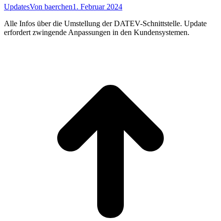
Updates
Von
baerchen
1. Februar 2024
Alle Infos über die Umstellung der DATEV-Schnittstelle. Update
erfordert zwingende Anpassungen in den Kundensystemen.
t
T