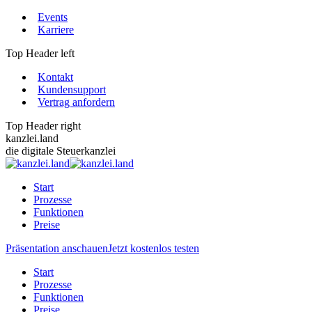
Zum
Events
Inhalt
Karriere
springen
Top Header left
Kontakt
Kundensupport
Vertrag anfordern
Top Header right
kanzlei.land
die digitale Steuerkanzlei
Start
Prozesse
Funktionen
Preise
Präsentation anschauen
Jetzt kostenlos testen
Start
Prozesse
Funktionen
Preise