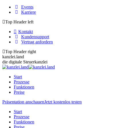
Zum
Events
Inhalt
Karriere
springen
Top Header left
Kontakt
Kundensupport
Vertrag anfordern
Top Header right
kanzlei.land
die digitale Steuerkanzlei
Start
Prozesse
Funktionen
Preise
Präsentation anschauen
Jetzt kostenlos testen
Start
Prozesse
Funktionen
Preise