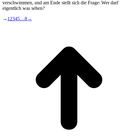
verschwimmen, und am Ende stellt sich die Frage: Wer darf
eigentlich was sehen?
→
1
2
3
4
5
…
8
→
t
T