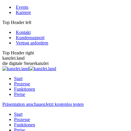
Zum
Events
Inhalt
Karriere
springen
Top Header left
Kontakt
Kundensupport
Vertrag anfordern
Top Header right
kanzlei.land
die digitale Steuerkanzlei
Start
Prozesse
Funktionen
Preise
Präsentation anschauen
Jetzt kostenlos testen
Start
Prozesse
Funktionen
Preise