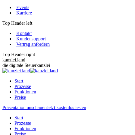
Zum
Events
Inhalt
Karriere
springen
Top Header left
Kontakt
Kundensupport
Vertrag anfordern
Top Header right
kanzlei.land
die digitale Steuerkanzlei
Start
Prozesse
Funktionen
Preise
Präsentation anschauen
Jetzt kostenlos testen
Start
Prozesse
Funktionen
Preise