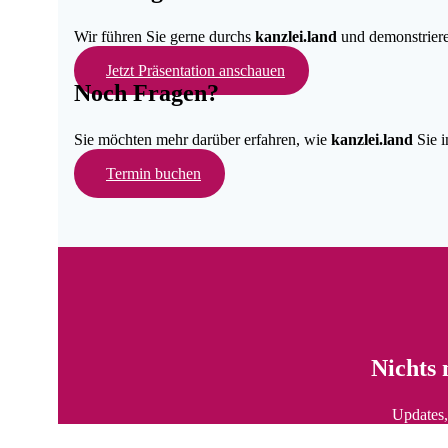
Wir führen Sie gerne durchs
kanzlei.land
und demonstrieren
Jetzt Präsentation anschauen
Noch Fragen?
Sie möchten mehr darüber erfahren, wie
kanzlei.land
Sie i
Termin buchen
Nichts 
Updates,