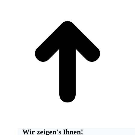
t
T
Wir zeigen's Ihnen!