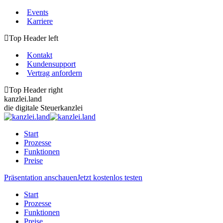
Zum
Events
Inhalt
Karriere
springen
Top Header left
Kontakt
Kundensupport
Vertrag anfordern
Top Header right
kanzlei.land
die digitale Steuerkanzlei
Start
Prozesse
Funktionen
Preise
Präsentation anschauen
Jetzt kostenlos testen
Start
Prozesse
Funktionen
Preise