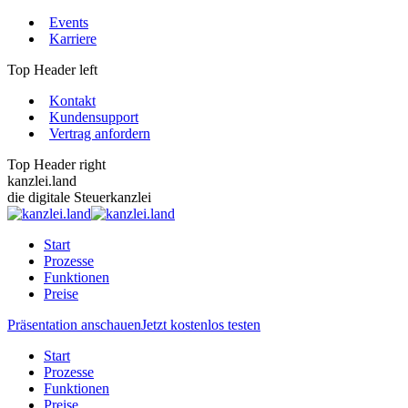
Zum
Events
Inhalt
Karriere
springen
Top Header left
Kontakt
Kundensupport
Vertrag anfordern
Top Header right
kanzlei.land
die digitale Steuerkanzlei
Start
Prozesse
Funktionen
Preise
Präsentation anschauen
Jetzt kostenlos testen
Start
Prozesse
Funktionen
Preise