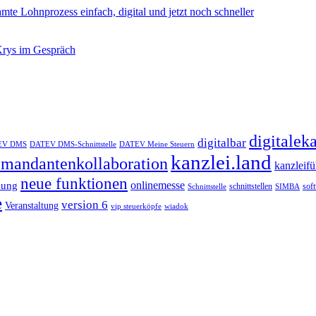
e Lohnprozess einfach, digital und jetzt noch schneller
 Krys im Gespräch
digitalek
digitalbar
EV DMS
DATEV DMS-Schnittstelle
DATEV Meine Steuern
kanzlei.land
e mandantenkollaboration
kanzleif
neue funktionen
onlinemesse
nung
schnittstellen
sof
Schnittstelle
SIMBA
e
version 6
Veranstaltung
vip steuerköpfe
wiadok