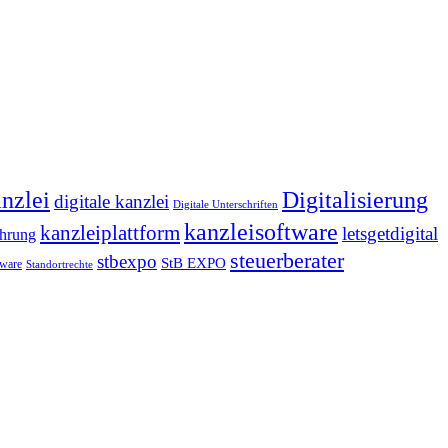
anzlei
Digitalisierung
digitale kanzlei
Digitale Unterschriften
kanzleisoftware
kanzleiplattform
letsgetdigital
ührung
steuerberater
stbexpo
StB EXPO
tware
Standortrechte