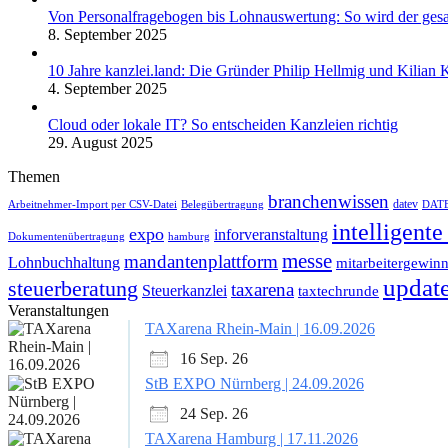
Von Personalfragebogen bis Lohnauswertung: So wird der gesamt
8. September 2025
10 Jahre kanzlei.land: Die Gründer Philip Hellmig und Kilian
4. September 2025
Cloud oder lokale IT? So entscheiden Kanzleien richtig
29. August 2025
Themen
branchenwissen
datev
Arbeitnehmer-Import per CSV-Datei
Belegübertragung
DAT
intelligent
expo
inforveranstaltung
Dokumentenübertragung
hamburg
messe
mandantenplattform
Lohnbuchhaltung
mitarbeitergewin
updat
steuerberatung
taxarena
Steuerkanzlei
taxtechrunde
Veranstaltungen
TAXarena Rhein-Main | 16.09.2026
16 Sep. 26
StB EXPO Nürnberg | 24.09.2026
24 Sep. 26
TAXarena Hamburg | 17.11.2026