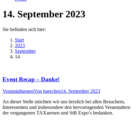
14. September 2023
Sie befinden sich hier:
Start
2023
September
14
Event Recap – Danke!
Veranstaltungen
Von
baerchen
14. September 2023
An dieser Stelle möchten wir uns herzlich bei allen Besuchern,
Interessenten und insbesondere den hervorragenden Veranstaltern
der vergangenen TAXarenen und StB Expo’s bedanken.
t
T