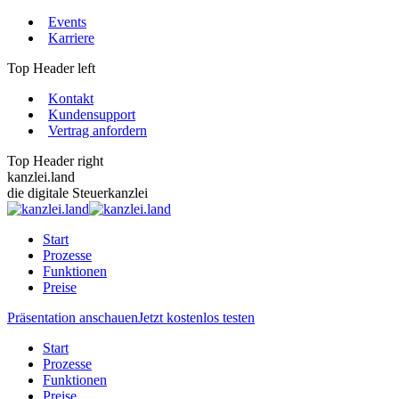
Zum
Events
Inhalt
Karriere
springen
Top Header left
Kontakt
Kundensupport
Vertrag anfordern
Top Header right
kanzlei.land
die digitale Steuerkanzlei
Start
Prozesse
Funktionen
Preise
Präsentation anschauen
Jetzt kostenlos testen
Start
Prozesse
Funktionen
Preise