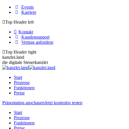
Zum
Events
Inhalt
Karriere
springen
Top Header left
Kontakt
Kundensupport
Vertrag anfordern
Top Header right
kanzlei.land
die digitale Steuerkanzlei
Start
Prozesse
Funktionen
Preise
Präsentation anschauen
Jetzt kostenlos testen
Start
Prozesse
Funktionen
Preise