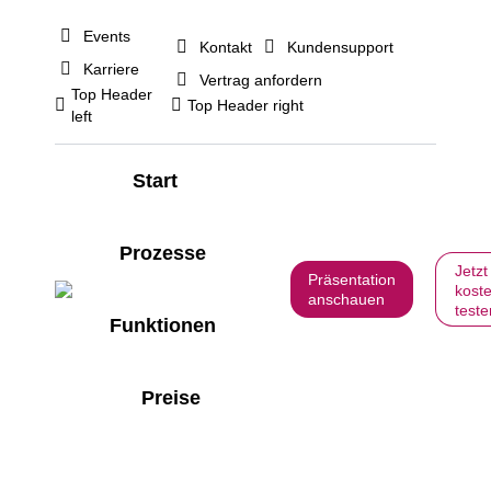
Events
Kontakt
Kundensupport
Karriere
Vertrag anfordern
Top Header
Top Header right
left
Start
Prozesse
Jetzt
Präsentation
kost
anschauen
teste
Funktionen
Preise