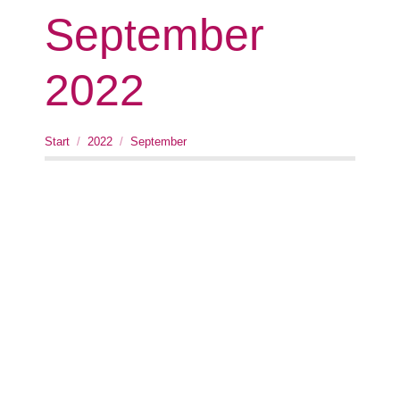
September
2022
Sie befinden sich hier:
Start
2022
September
Deutscher Steuerberatertag
9.-11. Oktober 2022
News
Von
baerchen
27. September 2022
Wir freuen uns, am 9.-11.
Oktober 2022 auf dem 45.